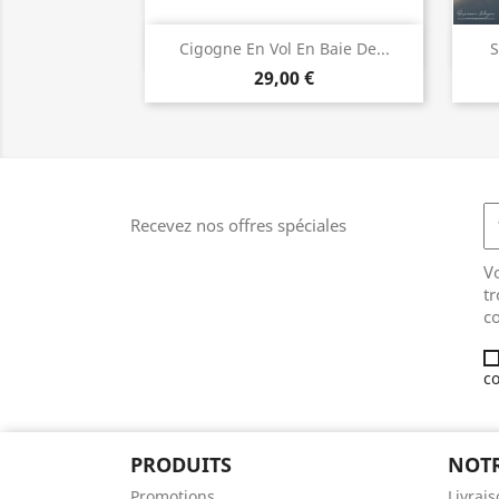
Aperçu rapide

Cigogne En Vol En Baie De...
S
29,00 €
Recevez nos offres spéciales
V
tr
co
co
PRODUITS
NOTR
Promotions
Livrai